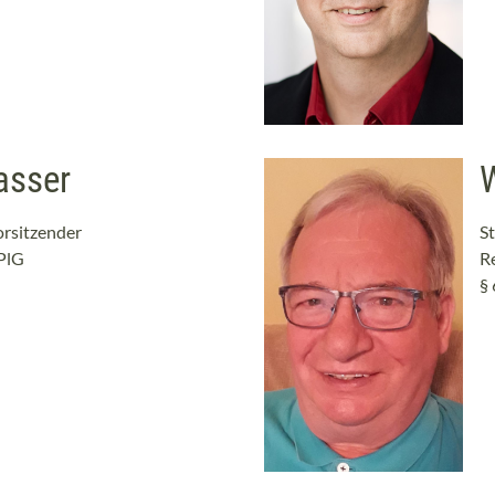
rasser
orsitzender
St
kPlG
R
§ 