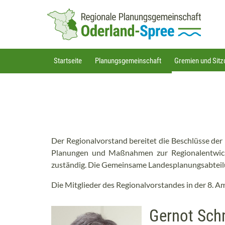
Direkt
zum
Inhalt
Hauptnavigation
Startseite
Planungsgemeinschaft
Gremien und Sit
Der Regionalvorstand bereitet die Beschlüsse der
Planungen und Maßnahmen zur Regionalentwick
zuständig. Die Gemeinsame Landesplanungsabteilu
Die Mitglieder des Regionalvorstandes in der 8. Am
Gernot Sch