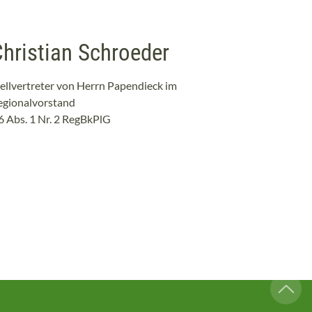
hristian Schroeder
tellvertreter von Herrn Papendieck im
egionalvorstand
6 Abs. 1 Nr. 2 RegBkPlG