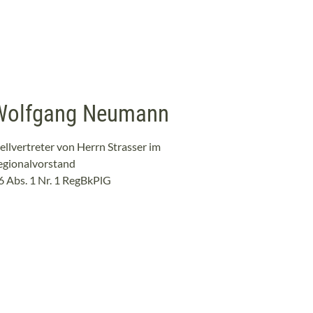
Wolfgang Neumann
ellvertreter von Herrn Strasser im
egionalvorstand
6 Abs. 1 Nr. 1 RegBkPlG