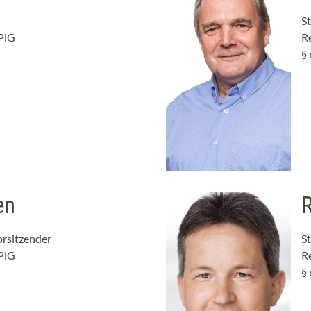
St
kPlG
R
§ 
en
R
orsitzender
St
kPlG
R
§ 