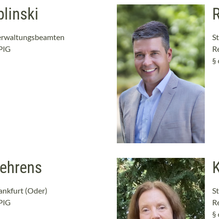
linski
R
verwaltungsbeamten
St
kPlG
R
§ 
ehrens
K
rankfurt (Oder)
St
kPlG
R
§ 