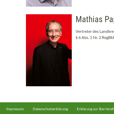
Mathias Pa
Vertreter des Landkre
§ 6 Abs. 1 Nr. 2 RegB
Fußzeilenmenü
Impressum
Datenschutzerklärung
Erklärung zur Barrieref