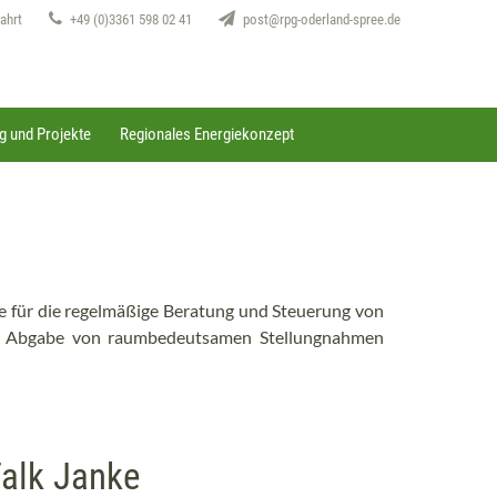
ahrt
+49 (0)3361 598 02 41
post@rpg-oderland-spree.de
g und Projekte
Regionales Energiekonzept
re für die regelmäßige Beratung und Steuerung von
nd Abgabe von raumbedeutsamen Stellungnahmen
alk Janke