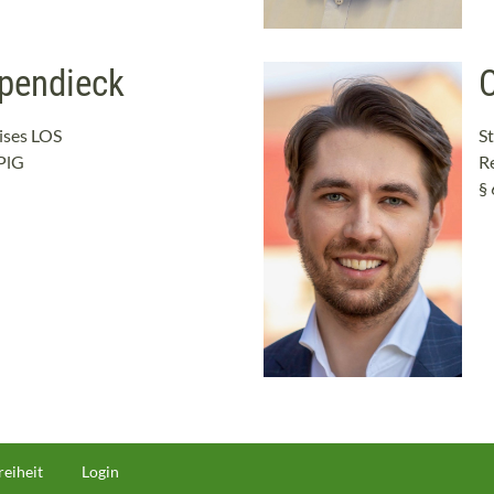
pendieck
C
ises LOS
S
kPlG
R
§ 
reiheit
Login