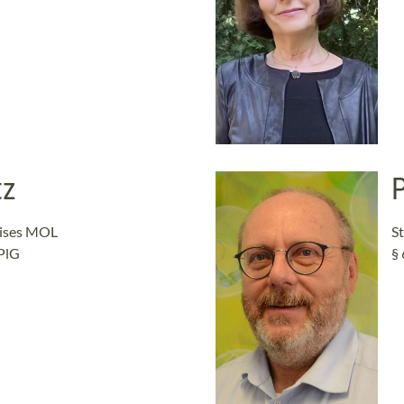
tz
P
eises MOL
S
kPlG
§ 